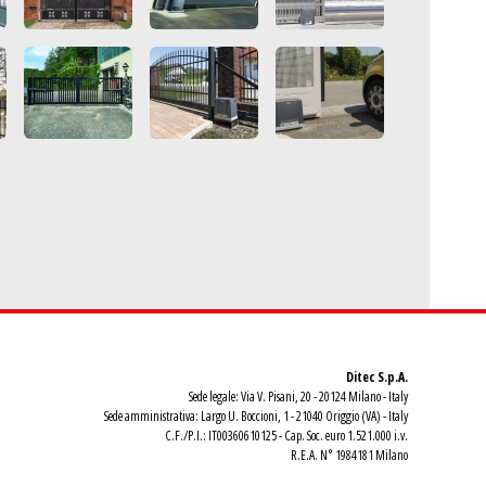
Ditec S.p.A.
Sede legale: Via V. Pisani, 20 - 20124 Milano - Italy
Sede amministrativa: Largo U. Boccioni, 1 - 21040 Origgio (VA) - Italy
C.F./P.I.: IT00360610125 - Cap. Soc. euro 1.521.000 i.v.
R.E.A. N° 1984181 Milano