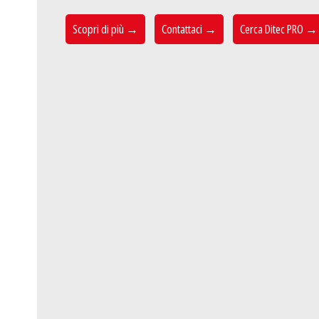
Scopri di più →
Contattaci →
Cerca Ditec PRO →