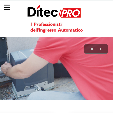
Back
Jump
☰
to
to
top
navigation